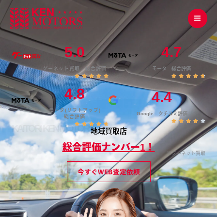
内
容
を
5.0
4.7
ス
キ
グーネット買取 総合評価
モータ 総合評価
5
5










ッ
の
の
4.8
4.4
う
う
プ
ち
ち
モータ(リフトアップ)
5
4
Google クチコミ評価
総合評価
と
.
5





5





評
7
の
地域買取店
の
価
と
う
う
総合評価ナンバー1！
し
評
ち
ち
※グーネット買取
ま
価
3
4
し
し
.
.
今すぐWEB査定依頼
た
ま
9
8
し
と
と
た
評
評
価
価
し
し
ま